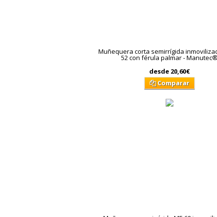
Muñequera corta semirrígida inmoviliza
52 con férula palmar - Manutec
desde
20,60€
Comparar