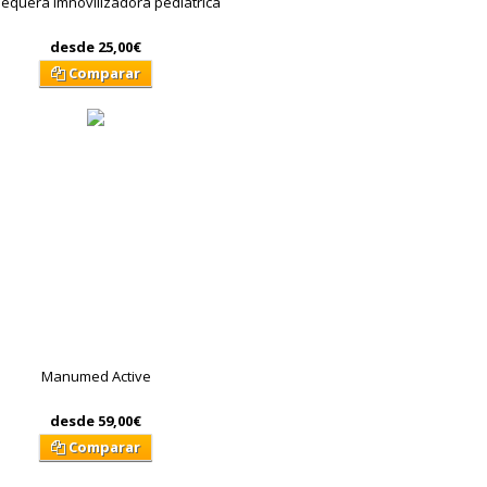
quera imnovilizadora pediátrica
desde
25,00€
Comparar
Manumed Active
desde
59,00€
Comparar