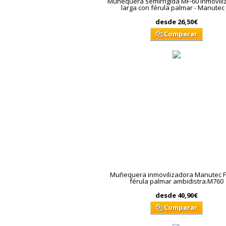
Muñequera semirrígida MF-60 inmovil
larga con férula palmar - Manutec
desde
26,50€
Comparar
Muñequera inmovilizadora Manutec F
férula palmar ambidistra.M760
desde
40,90€
Comparar