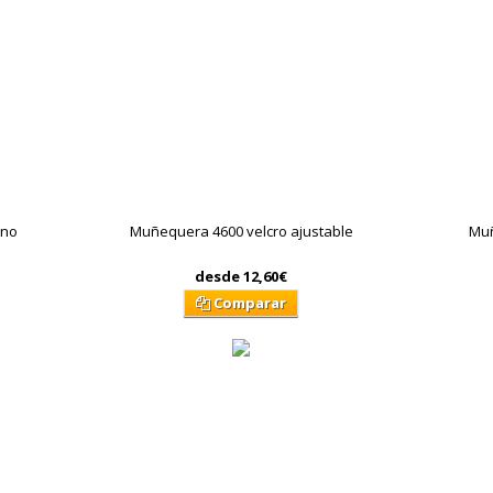
eno
Muñequera 4600 velcro ajustable
Muñ
desde
12,60€
Comparar