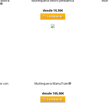
izadora
Muñequera velcro pediátrica
Muñe
 ®
desde
10,50€
Comparar
ix con
Muñequera ManuTrain®
desde
105,00€
Comparar