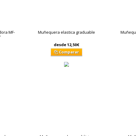
dora MF-
Muñequera elastica graduable
Muñeque
®
desde
12,50€
Comparar