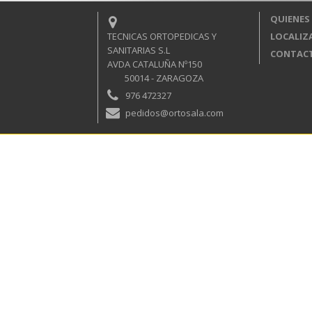
QUIENES
TECNICAS ORTOPEDICAS Y
LOCALIZ
SANITARIAS S.L
CONTAC
AVDA CATALUÑA Nº150
50014 - ZARAGOZA
976 472327
pedidos@ortosala.com