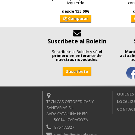
izquierdo
con
desde
135,00€
Comparar
Suscríbete al Boletín
Suscríbete al Boletín y sé
el
Mant
primero en enterarte de
actual
nuestras novedades
.
las
QUIENES
TECNICAS ORTOPEDICAS Y
LOCALIZ
SANITARIAS S.L
CONTAC
AVDA CATALUÑA Nº150
50014 - ZARAGOZA
976 472327
pedidos@ortosala.com