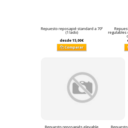
Repuesto reposapié standard a 70º
Repuest
(1 lado)
regulables 
desde
15,00€
Comparar
Repuesto reposapiés elevable
Repuesto