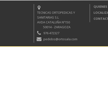
QUIENES
TECNICAS ORTOPEDICAS Y
LOCALIZ
SANITARIAS S.L
CONTAC
AVDA CATALUÑA Nº150
50014 - ZARAGOZA
976 472327
pedidos@ortosala.com