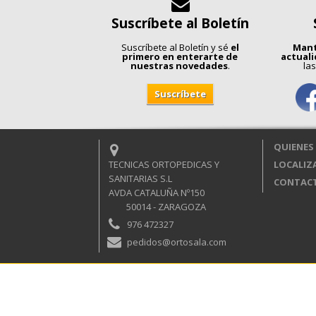
Suscríbete al Boletín
Suscríbete al Boletín y sé
el
Mant
primero en enterarte de
actual
nuestras novedades
.
las
QUIENES
TECNICAS ORTOPEDICAS Y
LOCALIZ
SANITARIAS S.L
CONTAC
AVDA CATALUÑA Nº150
50014 - ZARAGOZA
976 472327
pedidos@ortosala.com