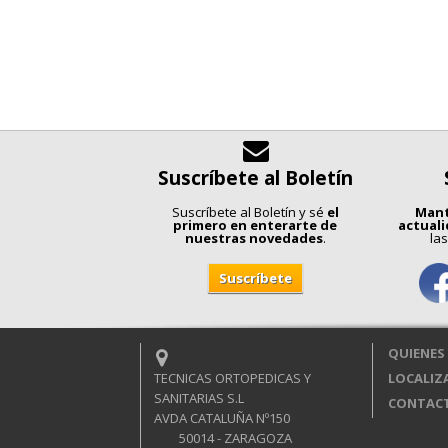
Suscríbete al Boletín
Suscríbete al Boletín y sé
el
Mant
primero en enterarte de
actual
nuestras novedades
.
las
QUIENES
TECNICAS ORTOPEDICAS Y
LOCALIZ
SANITARIAS S.L
CONTAC
AVDA CATALUÑA Nº150
50014 - ZARAGOZA