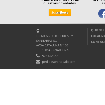
nuestras novedades
.
las
QUIENES
TECNICAS ORTOPEDICAS Y
LOCALIZ
SANITARIAS S.L
CONTAC
AVDA CATALUÑA Nº150
50014 - ZARAGOZA
976 472327
pedidos@ortosala.com